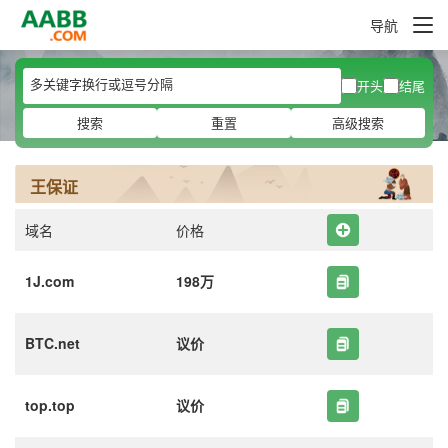
导航
开头
结尾
搜索
重置
高级搜索
王保证
域名
价格
1J.com
198万
BTC.net
议价
top.top
议价