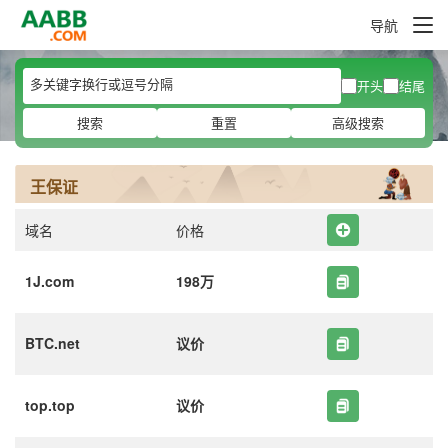
导航
开头
结尾
搜索
重置
高级搜索
王保证
域名
价格
1J.com
198万
BTC.net
议价
top.top
议价