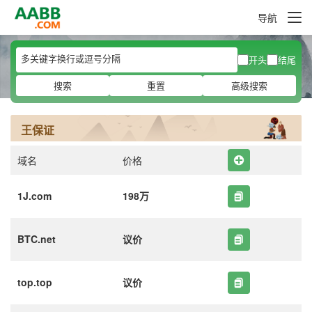
导航
开头
结尾
搜索
重置
高级搜索
王保证
域名
价格
1J.com
198万
BTC.net
议价
top.top
议价