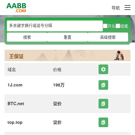
导航
开头
结尾
搜索
重置
高级搜索
王保证
域名
价格
1J.com
198万
BTC.net
议价
top.top
议价