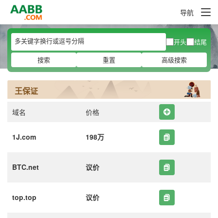
导航
开头
结尾
搜索
重置
高级搜索
王保证
域名
价格
1J.com
198万
BTC.net
议价
top.top
议价