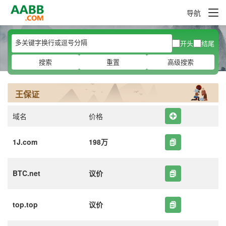
导航
开头
结尾
搜索
重置
高级搜索
王保证
域名
价格
1J.com
198万
BTC.net
议价
top.top
议价