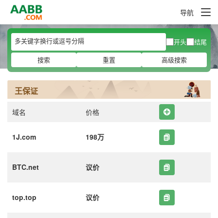
导航
开头
结尾
搜索
重置
高级搜索
王保证
域名
价格
1J.com
198万
BTC.net
议价
top.top
议价