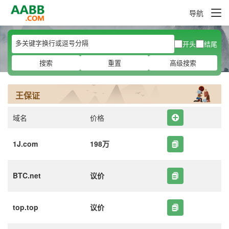
导航
开头
结尾
搜索
重置
高级搜索
王保证
域名
价格
1J.com
198万
BTC.net
议价
top.top
议价