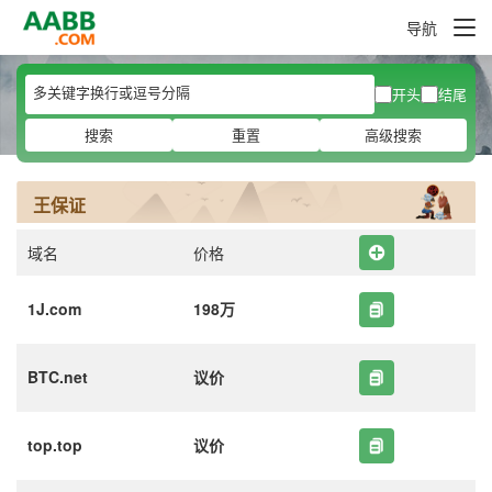
导航
开头
结尾
搜索
重置
高级搜索
王保证
域名
价格
1J.com
198万
BTC.net
议价
top.top
议价