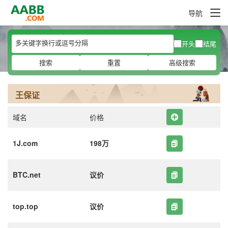
导航
开头
结尾
搜索
重置
高级搜索
王保证
域名
价格
1J.com
198万
BTC.net
议价
top.top
议价