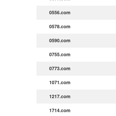
0556.com
0578.com
0590.com
0755.com
0773.com
1071.com
1217.com
1714.com