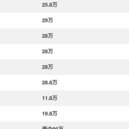
25.8万
29万
28万
28万
28万
28.8万
11.8万
19.8万