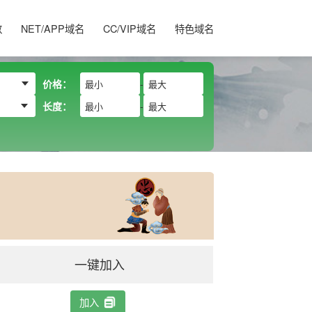
数
NET/APP域名
CC/VIP域名
特色域名
价格：
-
长度：
-
一键加入
加入