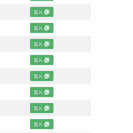
加入
加入
加入
加入
加入
加入
加入
加入