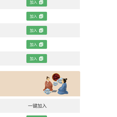
加入
加入
加入
加入
加入
一键加入