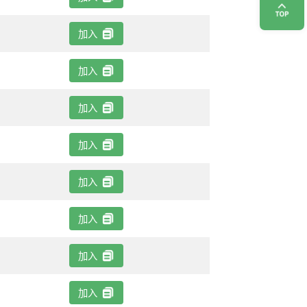
加入
加入
加入
加入
加入
加入
加入
加入