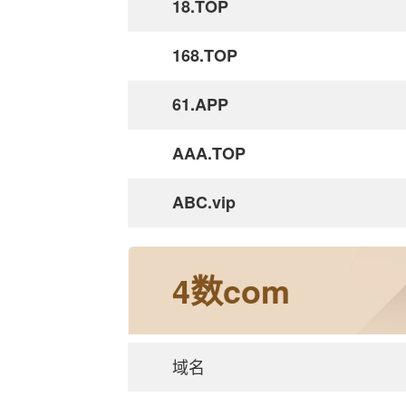
18.TOP
168.TOP
61.APP
AAA.TOP
ABC.vip
4数com
域名