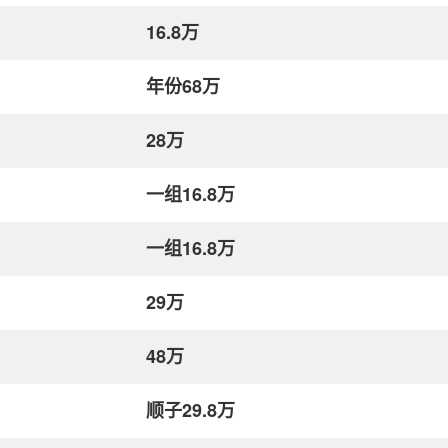
16.8万
年份68万
28万
一组16.8万
一组16.8万
29万
48万
顺子29.8万