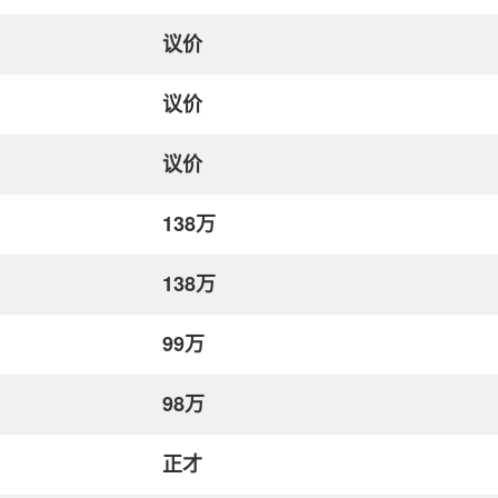
议价
议价
议价
138万
138万
99万
98万
正才