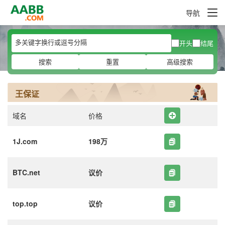
导航
开头
结尾
搜索
重置
高级搜索
王保证
域名
价格
1J.com
198万
BTC.net
议价
top.top
议价