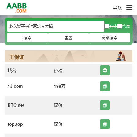
导航
开头
结尾
搜索
重置
高级搜索
王保证
域名
价格
1J.com
198万
BTC.net
议价
top.top
议价