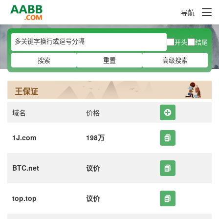
导航
开头
结尾
搜索
重置
高级搜索
王保证
域名
价格
1J.com
198万
BTC.net
议价
top.top
议价