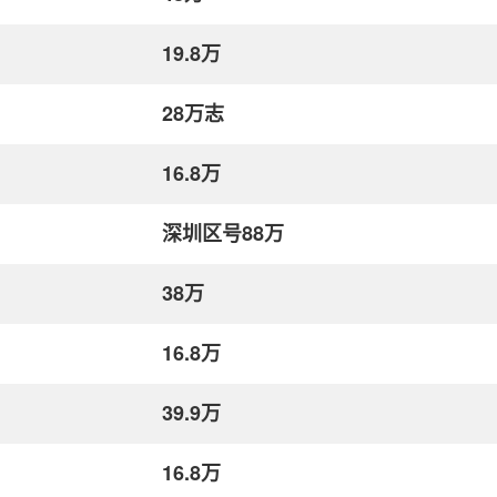
19.8万
28万志
16.8万
深圳区号88万
38万
16.8万
39.9万
16.8万