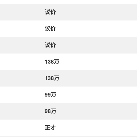
议价
议价
议价
138万
138万
99万
98万
正才