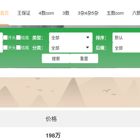
首页
王保证
4数com
3数
3杂4杂5杂
五数com
六
开头
结尾
类型：
排序：
开头
结尾
分类：
后缀：
全部
全部
搜索
重置
价格
198万