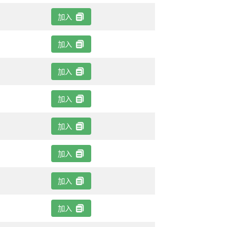
加入
加入
加入
加入
加入
加入
加入
加入