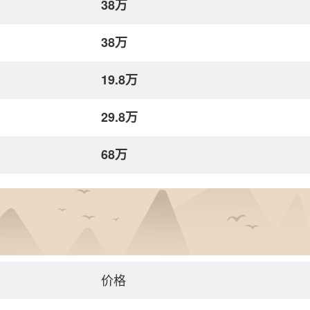
38万
38万
19.8万
29.8万
68万
价格