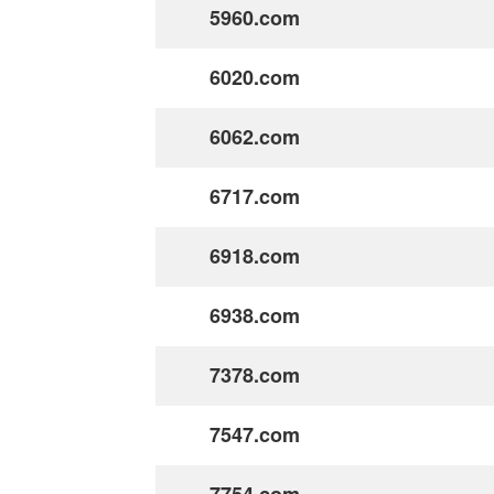
5960.com
6020.com
6062.com
6717.com
6918.com
6938.com
7378.com
7547.com