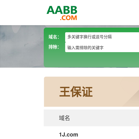
域名：
排除：
王保证
域名
1J.com