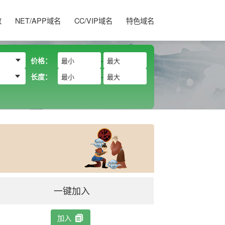
数
NET/APP域名
CC/VIP域名
特色域名
价格：
-
长度：
-
一键加入
加入