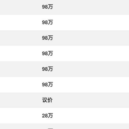
98万
98万
98万
98万
98万
98万
议价
28万