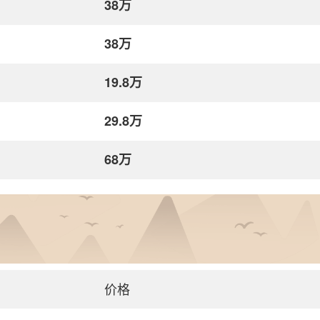
38万
38万
19.8万
29.8万
68万
价格