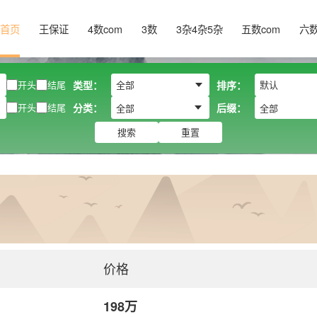
首页
王保证
4数com
3数
3杂4杂5杂
五数com
六
开头
结尾
类型：
排序：
开头
结尾
分类：
后缀：
全部
全部
搜索
重置
价格
198万