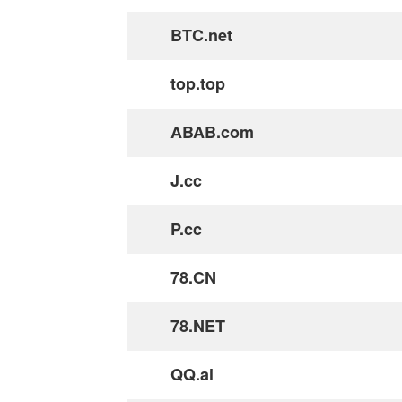
BTC.net
top.top
ABAB.com
J.cc
P.cc
78.CN
78.NET
QQ.ai