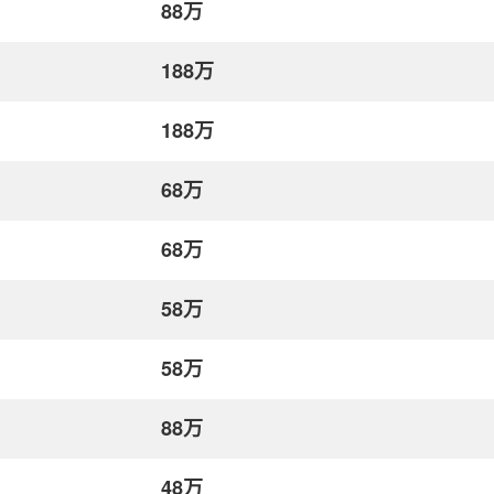
88万
188万
188万
68万
68万
58万
58万
88万
48万