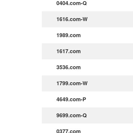
0404.com-Q
1616.com-W
1989.com
1617.com
3536.com
1799.com-W
4649.com-P
9699.com-Q
0377.com