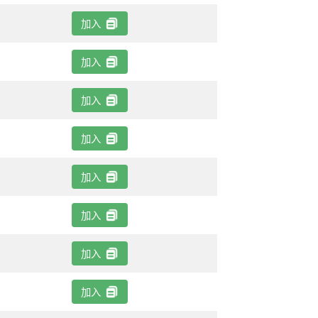
加入
加入
加入
加入
加入
加入
加入
加入