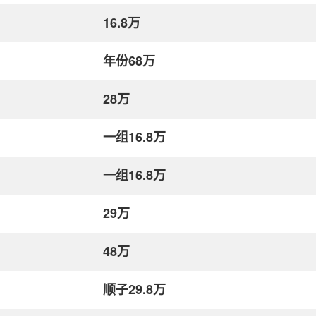
16.8万
年份68万
28万
一组16.8万
一组16.8万
29万
48万
顺子29.8万