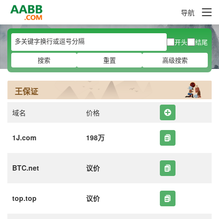
导航
开头
结尾
搜索
重置
高级搜索
王保证
域名
价格
1J.com
198万
BTC.net
议价
top.top
议价