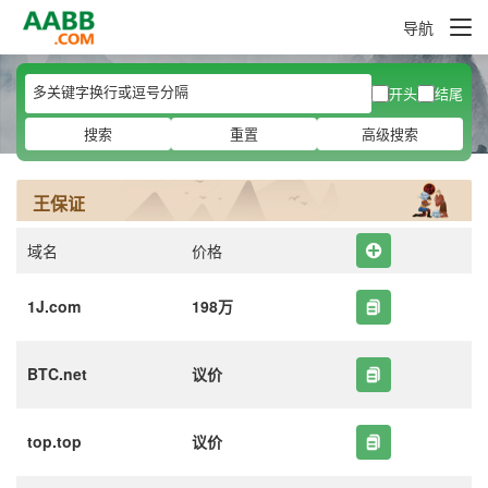
导航
开头
结尾
搜索
重置
高级搜索
王保证
域名
价格
1J.com
198万
BTC.net
议价
top.top
议价