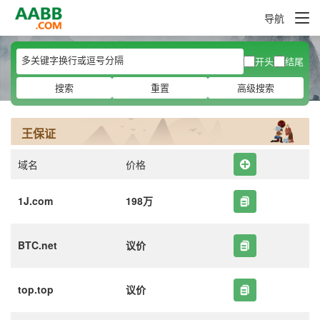
导航
开头
结尾
搜索
重置
高级搜索
王保证
域名
价格
1J.com
198万
BTC.net
议价
top.top
议价