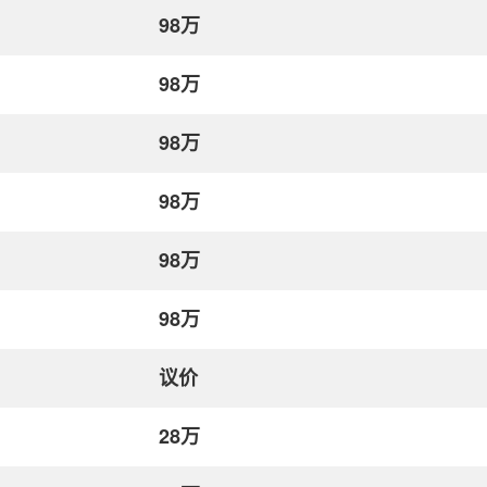
98万
98万
98万
98万
98万
98万
议价
28万