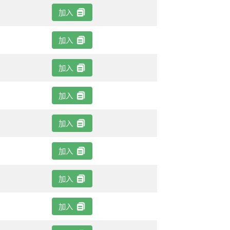
加入
加入
加入
加入
加入
加入
加入
加入