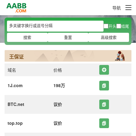
导航
开头
结尾
搜索
重置
高级搜索
王保证
域名
价格
1J.com
198万
BTC.net
议价
top.top
议价