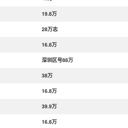
19.8万
28万志
16.8万
深圳区号88万
38万
16.8万
39.9万
16.8万