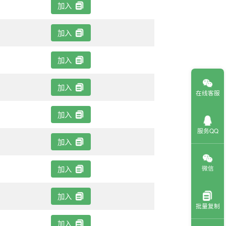
加入
加入
加入
加入
在线客服
加入
服务QQ
加入
加入
微信
加入
批量复制
加入