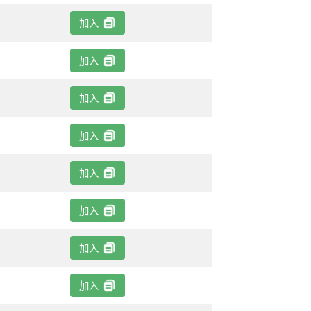
加入
加入
加入
加入
加入
加入
加入
加入