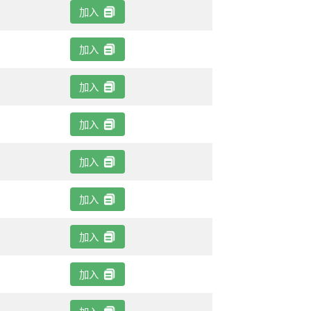
加入
加入
加入
加入
加入
加入
加入
加入