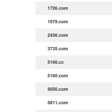
1726.com
1979.com
2436.com
3735.com
5160.cc
5160.com
5650.com
5811.com