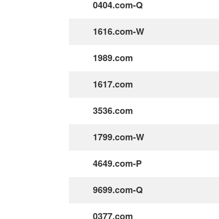
0404.com-Q
1616.com-W
1989.com
1617.com
3536.com
1799.com-W
4649.com-P
9699.com-Q
0377.com