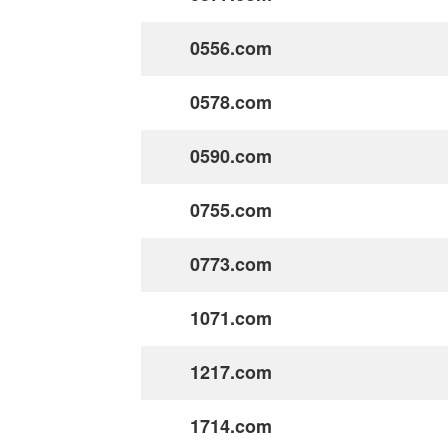
0556.com
0578.com
0590.com
0755.com
0773.com
1071.com
1217.com
1714.com