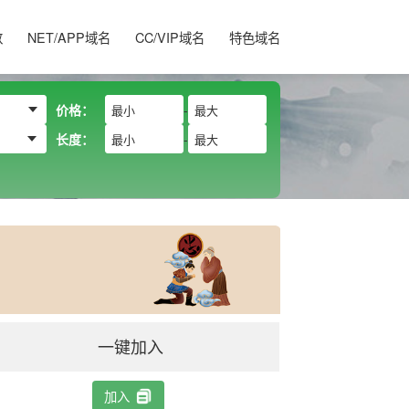
数
NET/APP域名
CC/VIP域名
特色域名
价格：
-
长度：
-
一键加入
加入