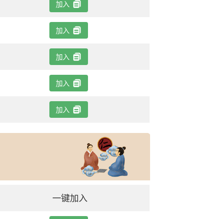
加入
加入
加入
加入
加入
一键加入