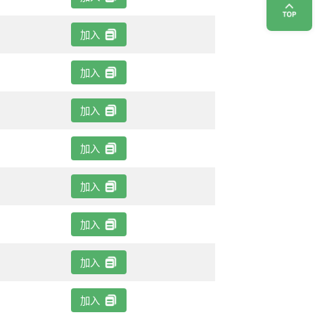
加入
加入
加入
加入
加入
加入
加入
加入