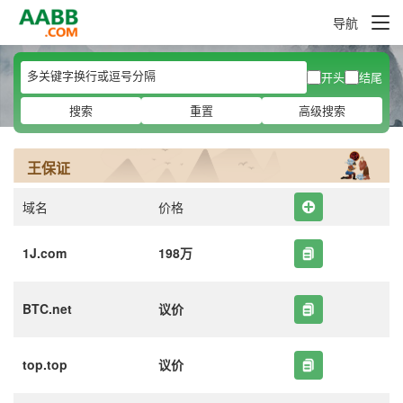
导航
开头
结尾
搜索
重置
高级搜索
王保证
域名
价格
1J.com
198万
BTC.net
议价
top.top
议价