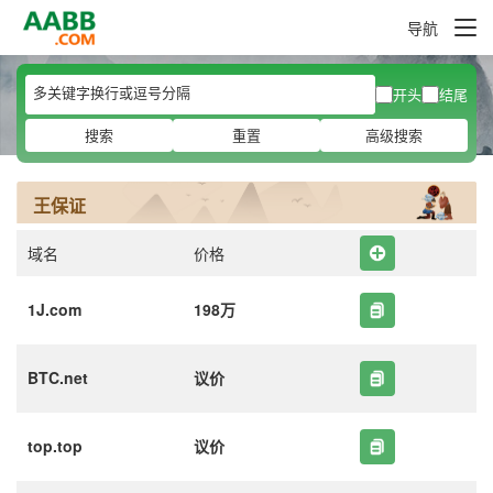
导航
开头
结尾
搜索
重置
高级搜索
王保证
域名
价格
1J.com
198万
BTC.net
议价
top.top
议价