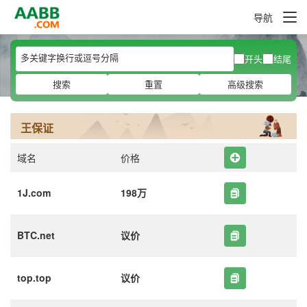
导航
开头
结尾
搜索
重置
高级搜索
王保证
域名
价格
1J.com
198万
BTC.net
议价
top.top
议价