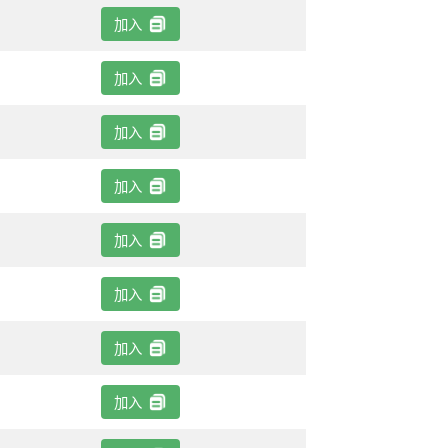
加入
加入
加入
加入
加入
加入
加入
加入