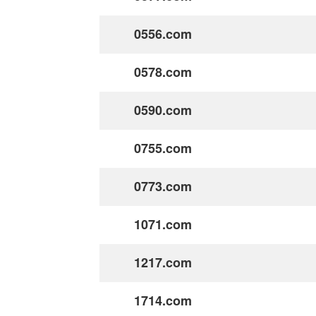
0556.com
0578.com
0590.com
0755.com
0773.com
1071.com
1217.com
1714.com