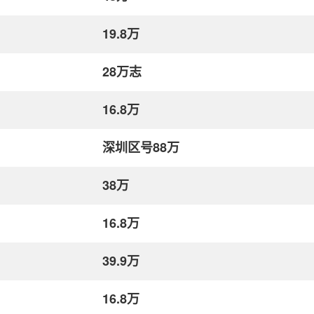
19.8万
28万志
16.8万
深圳区号88万
38万
16.8万
39.9万
16.8万