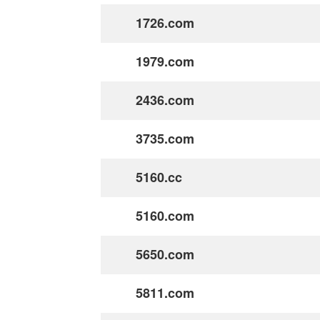
1726.com
1979.com
2436.com
3735.com
5160.cc
5160.com
5650.com
5811.com