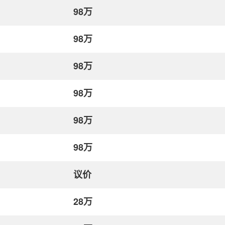
98万
98万
98万
98万
98万
98万
议价
28万