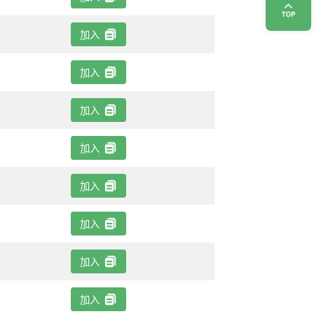
加入
加入
加入
加入
加入
加入
加入
加入