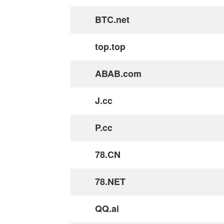
BTC.net
top.top
ABAB.com
J.cc
P.cc
78.CN
78.NET
QQ.ai