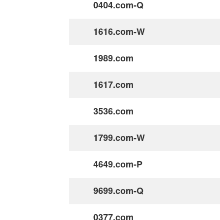
0404.com-Q
1616.com-W
1989.com
1617.com
3536.com
1799.com-W
4649.com-P
9699.com-Q
0377.com